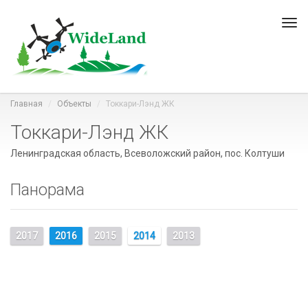
Пер
нав
Главная
Объекты
Токкари-Лэнд ЖК
Токкари-Лэнд ЖК
Ленинградская область, Всеволожский район, пос. Колтуши
Панорама
2017
2016
2015
2014
2013