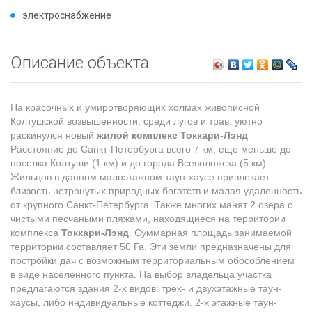
электроснабжение
Описание объекта
На красочных и умиротворяющих холмах живописной
Колтушской возвышенности, среди лугов и трав, уютно
раскинулся новый
жилой комплекс Токкари-Лэнд
Расстояние до Санкт-Петербурга всего 7 км, еще меньше до
поселка Колтуши (1 км) и до города Всеволожска (5 км).
Жильцов в данном малоэтажном таун-хаусе привлекает
близость нетронутых природных богатств и малая удаленность
от крупного Санкт-Петербурга. Также многих манят 2 озера с
чистыми песчаными пляжами, находящиеся на территории
комплекса
Токкари-Лэнд
. Суммарная площадь занимаемой
территории составляет 50 Га. Эти земли предназначены для
постройки дач с возможным территориальным обособлением
в виде населенного пункта. На выбор владельца участка
предлагаются здания 2-х видов: трех- и двухэтажные таун-
хаусы, либо индивидуальные коттеджи. 2-х этажные таун-