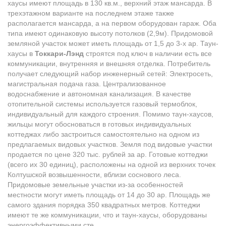
хаусы имеют площадь в 130 кв.м., верхний этаж мансарда. В
трехэтажном варианте на последнем этаже также
располагается мансарда, а на первом оборудован гараж. Оба
типа имеют одинаковую высоту потолков (2,9м). Придомовой
земляной участок может иметь площадь от 1,5 до 3-х ар. Таун-
хаусы в
Токкари-Лэнд
строятся под ключ в наличии есть все
коммуникации, внутренняя и внешняя отделка. Потребитель
получает следующий набор инженерный сетей: Электросеть,
магистральная подача газа. Централизованное
водоснабжение и автономная канализация. В качестве
отопительной системы используется газовый термоблок,
индивидуальный для каждого строения. Помимо таун-хаусов,
жильцы могут обосноваться в готовых индивидуальных
коттеджах либо застроиться самостоятельно на одном из
предлагаемых видовых участков. Земля под видовые участки
продается по цене 320 тыс. рублей за ар. Готовые коттеджи
(всего их 30 единиц), расположены на одной из верхних точек
Колтушской возвышенности, вблизи соснового леса.
Придомовые земельные участки из-за особенностей
местности могут иметь площадь от 14 до 30 ар. Площадь же
самого здания порядка 350 квадратных метров. Коттеджи
имеют те же коммуникации, что и таун-хаусы, оборудованы
энергоэффективными сте