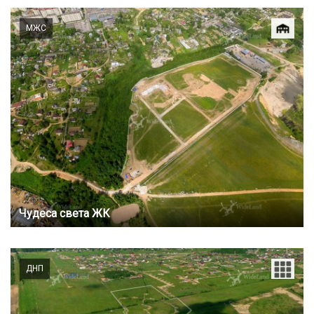
МЖС
Чудеса света ЖК
ДНП