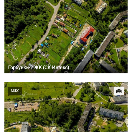
Горбунки-2 ЖК (СК Интекс)
МЖС