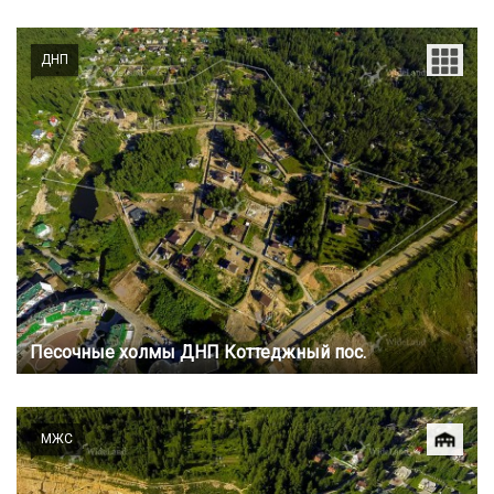
ДНП
Песочные холмы ДНП Коттеджный пос.
МЖС