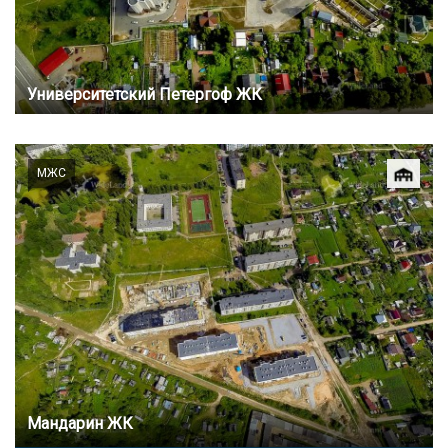
Университетский Петергоф ЖК
МЖС
Мандарин ЖК