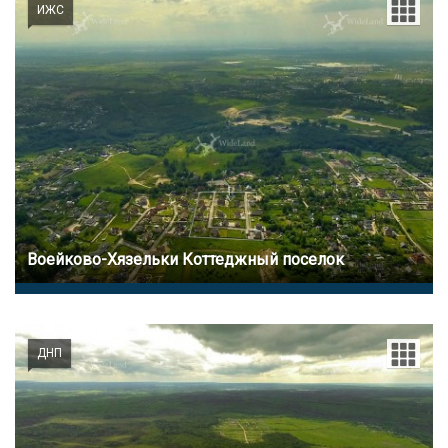
ИЖС
Воейково-Хязельки Коттеджный поселок
ДНП