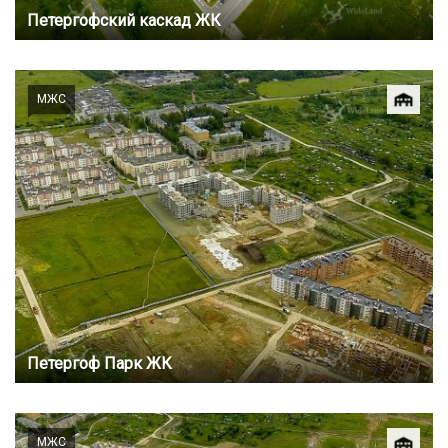
Петергофский каскад ЖК
МЖС
Петергоф Парк ЖК
МЖС